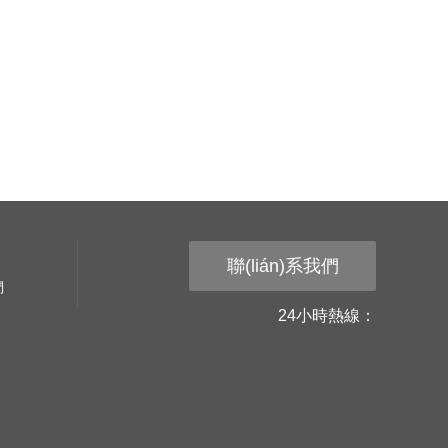
聯(lián)系我們
們
24小時熱線：